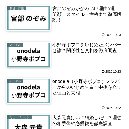
宮部のぞみがかわいい理由5選｜
女優・俳優
笑顔・スタイル・性格まで徹底解
説！
2025.10.23
小野寺ポプコをいじめたメンバー
アイドル
は誰？関係性と真相を徹底調査
2025.10.23
onodela（小野寺ポプコ）メンバ
アイドル
ーからのいじめ告白？中指を立て
た理由と真相
2025.10.22
大森元貴はいつ結婚したい？理想
ミュージシャン
の相手像や恋愛観を徹底調査