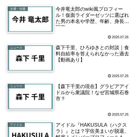
今井竜太郎のwiki風プロフィー
女優・俳優
ル！仮面ライダーゼッツに選ばれ
た男の本名や学歴、年齢、身長を
調査
2025.07.26
森下千里、ひろゆきとの対談｜食
ニュース
料自給率を答えられなかった過去
【動画あり】
2025.07.25
【森下千里の現在】グラビアアイ
ニュース
ドルから衆議院！なぜ宮城県石巻
市？
2025.07.25
アイドル『HAKUSULA（ハクス
アイドル
ラ）』とは？宇佐美まいが脱退、