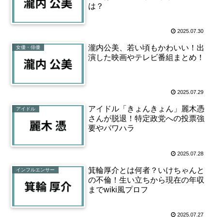
は？
2025.07.30
瀧内公美、若い頃もかわいい！出
女優・俳優
演した映画やテレビ番組まとめ！
2025.07.29
アイドル「きょんきょん」麗木憑
アイドル
さんが脱退！特定政党への投票強
要やパワハラ
2025.07.28
箕輪厚介とは何者？いけちゃんと
インフルエンサー
の不倫！生い立ちから現在の年収
までwiki風プロフ
2025.07.27