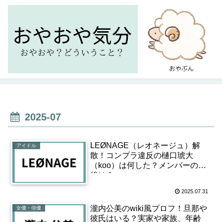
2025-07
LEØNAGE（レオネージュ）解
アイドル
散！コンプラ違反の樋口琥大
（koo）は何した？メンバーの今
後は？
2025.07.31
瀧内公美のwiki風プロフ！旦那や
女優・俳優
彼氏はいる？実家や家族、年齢