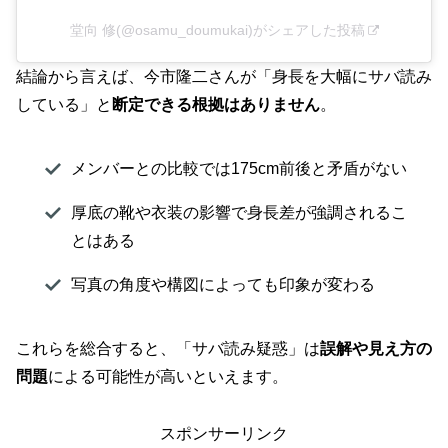
堂向 修(@osamu_doumukai)がシェアした投稿
結論から言えば、今市隆二さんが「身長を大幅にサバ読み
している」と
断定できる根拠はありません
。
メンバーとの比較では175cm前後と矛盾がない
厚底の靴や衣装の影響で身長差が強調されるこ
とはある
写真の角度や構図によっても印象が変わる
これらを総合すると、「サバ読み疑惑」は
誤解や見え方の
問題
による可能性が高いといえます。
スポンサーリンク