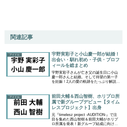
関連記事
宇野実彩子と小山慶一郎が結婚！
アイドル
出会い・馴れ初め・子供・プロフ
ィールを総まとめ
宇野実彩子さんが亡き父の誕生日に小山
慶一郎さんと結婚。そして待望の第一子
を妊娠！2人の愛の軌跡をたっぷり解説。
プロフィールも、まとめました！
前田大輔＆西山智樹、ホリプロ所
アイドル
属で新グループデビュー【タイム
レスプロジェクト】出身
元『timelesz project -AUDITION-』で注
目を集めた西山智樹＆前田大輔がホリプ
ロ所属を発表！新グループ結成に向けた