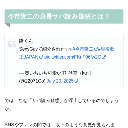
今市隆二の身長サバ読み疑惑とは？
隆くん
SexyGuyて紹介された✨✨
#今市隆二
#現役歌
王JAPAN
pic.twitter.com/FKnF06fw2G
— 🌸いちいち可愛い''R''🫶空（ku~）
(@22071Go)
July 20, 2025
では、なぜ「サバ読み疑惑」が浮上しているのでしょう
か。
SNSやファンの間では、以下のような意見が見られま