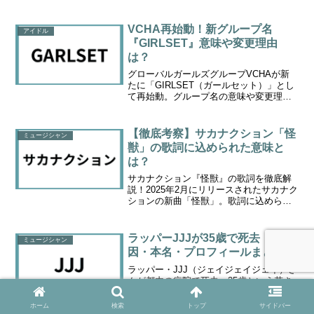
活動や熱い想い、今後の目標も語る
VCHA再始動！新グループ名
アイドル
『GIRLSET』意味や変更理由
は？
グローバルガールズグループVCHAが新
たに「GIRLSET（ガールセット）」とし
て再始動。グループ名の意味や変更理
由、ロゴに込められた想い、そして4人体
制で挑む新たな挑戦について詳しく解説
します。
【徹底考察】サカナクション「怪
ミュージシャン
獣」の歌詞に込められた意味と
は？
サカナクション『怪獣』の歌詞を徹底解
説！2025年2月にリリースされたサカナク
ションの新曲「怪獣」。歌詞に込められ
た意味やメッセージ、曲の魅力を丁寧に
分析し、解釈のポイントやファン目線で
の楽しみ方まで詳しく紹介します。
ラッパーJJJが35歳で死去｜死
ミュージシャン
因・本名・プロフィールまとめ
ラッパー・JJJ（ジェイジェイジェイ）さ
んが都内の病院で死去。35歳という若さ
での突然の訃報に、ファンや関係者から
惜しむ声が広がっています。この記事で
ホーム
検索
トップ
サイドバー