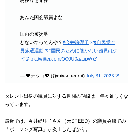
わかりますが
あんた国会議員よな
国内の被災地
どないなってんや？
#今井絵理子
#自民党全
員落選運動
#国民のために働かない議員はク
ビ
pic.twitter.com/QOJU0aaupW
— 💖ナツコ💖 (@miwa_renrui)
July 31, 2023
タレント出身の議員に対する世間の視線は、年々厳しくな
っています。
最近では、今井絵理子さん（元SPEED）の議員会館での
「ポージング写真」が炎上したばかり。