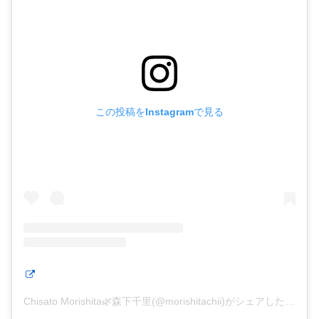
この投稿をInstagramで見る
Chisato Morishita🌿森下千里(@morishitachii)がシェアした投稿