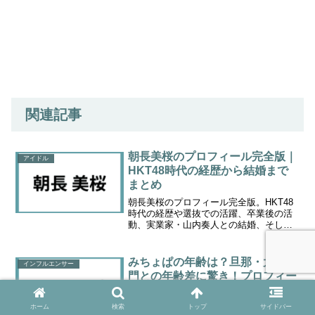
関連記事
朝長美桜のプロフィール完全版｜
アイドル
HKT48時代の経歴から結婚まで
まとめ
朝長美桜のプロフィール完全版。HKT48
時代の経歴や選抜での活躍、卒業後の活
動、実業家・山内奏人との結婚、そして
寿司職人を目指す新たな挑戦までをわか
りやすく解説します。
みちょぱの年齢は？旦那・大倉士
インフルエンサー
門との年齢差に驚き！プロフィー
ルまとめ
みちょぱの年齢は何歳なのか、旦那・大
ホーム
検索
トップ
サイドバー