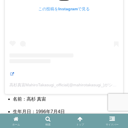
この投稿をInstagramで見る
高杉真宙MahiroTakasugi_official(@mahirotakasugi_)がシェアした投稿
名前：高杉 真宙
生年月日：1996年7月4日
年齢：29歳（2025年12月現在）
ホーム
検索
トップ
サイドバー