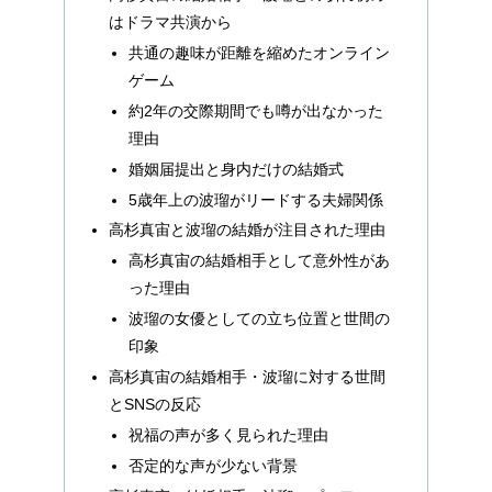
はドラマ共演から
共通の趣味が距離を縮めたオンライン
ゲーム
約2年の交際期間でも噂が出なかった
理由
婚姻届提出と身内だけの結婚式
5歳年上の波瑠がリードする夫婦関係
高杉真宙と波瑠の結婚が注目された理由
高杉真宙の結婚相手として意外性があ
った理由
波瑠の女優としての立ち位置と世間の
印象
高杉真宙の結婚相手・波瑠に対する世間
とSNSの反応
祝福の声が多く見られた理由
否定的な声が少ない背景