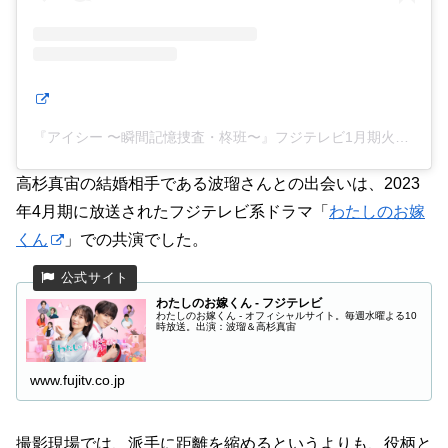
『アイシー 〜瞬間記憶捜査・柊班〜』フジテレビ1月期火9ドラマ【公式】(@eyesee_fujitv)がシェアした投稿
高杉真宙の結婚相手である波瑠さんとの出会いは、2023
年4月期に放送されたフジテレビ系ドラマ「
わたしのお嫁
くん
」での共演でした。
わたしのお嫁くん - フジテレビ
わたしのお嫁くん - オフィシャルサイト。毎週水曜よる10
時放送。出演：波瑠＆高杉真宙
www.fujitv.co.jp
撮影現場では、派手に距離を縮めるというよりも、役柄と