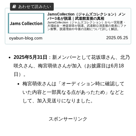
JamsCollection（ジャムズコレクション）メン
バー3名が脱退｜武道館直後の真相
JamsCollection（ジャムズコレクション）から一宮彩夏・
大場結女・神楽胡音が脱退。武道館公演直後の発表にファ
ン衝撃。脱退理由や今後の活動について詳しく解説。
2025.05.25
oyabun-blog.com
2025年5月31日
：新メンバーとして花坂環さん、北乃
咲久さん、梅宮萌依さんが加入（お披露目は6月18
日）。
梅宮萌依さんは「オーディション時に確認して
いた内容と一部異なる点があったため」などと
して、加入見送りになりました。
スポンサーリンク