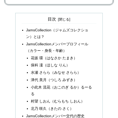
目次
JamsCollection（ジャムズコレクショ
ン）とは？
JamsCollectionメンバープロフィール
（カラー・身長・年齢）
花坂 環（はなさか たまき）
保科 凜（ほしな りん）
水瀬 さらら（みなせ さらら）
津代 美月（つしろ みずき）
小此木 流花（おこのぎ るか）るーる
る
村望 しおん（むらもち しおん）
北乃 咲久（きたの さく）
JamsCollectionメンバー交代の歴史