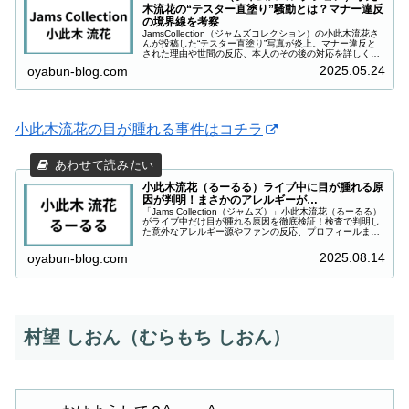
木流花の“テスター直塗り”騒動とは？マナー違反
の境界線を考察
JamsCollection（ジャムズコレクション）の小此木流花さ
んが投稿した“テスター直塗り”写真が炎上。マナー違反と
された理由や世間の反応、本人のその後の対応を詳しく解
説。
2025.05.24
oyabun-blog.com
小此木流花の目が腫れる事件はコチラ
小此木流花（るーるる）ライブ中に目が腫れる原
因が判明！まさかのアレルギーが…
「Jams Collection（ジャムズ）」小此木流花（るーるる）
がライブ中だけ目が腫れる原因を徹底検証！検査で判明し
た意外なアレルギー源やファンの反応、プロフィールまで
詳しく解説します。
2025.08.14
oyabun-blog.com
村望 しおん（むらもち しおん）