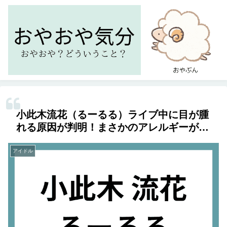
小此木流花（るーるる）ライブ中に目が腫
れる原因が判明！まさかのアレルギーが…
アイドル