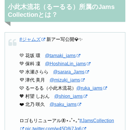
小此木流花（るーるる）所属のJams
Collectionとは？
#ジャムズ
新アー写公開💎✨
💛 花坂 環
@tamaki_jams
💚 保科 凜
@HoshinaLin_jams
🩵 水瀬さらら
@sarara_Jams
💜 津代 美月
@mizuki_jams
🩷 るーるる（小此木流花）
@ruka_jams
🧡 村望 しおん
@shion_jams
❤️ 北乃 咲久
@saku_jams
ロゴもリニューアル🦋⋆₊˚⋆｡°
#JamsCollection
pic.twitter.com/w45D8j7Jq6