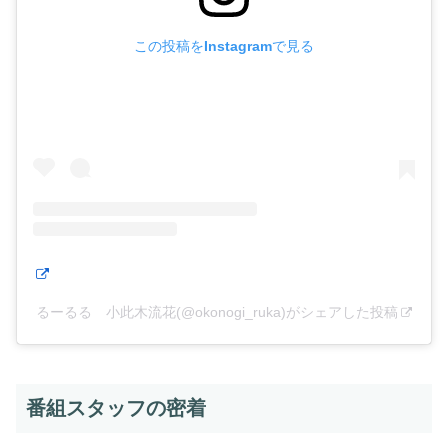
この投稿をInstagramで見る
るーるる 小此木流花(@okonogi_ruka)がシェアした投稿
番組スタッフの密着