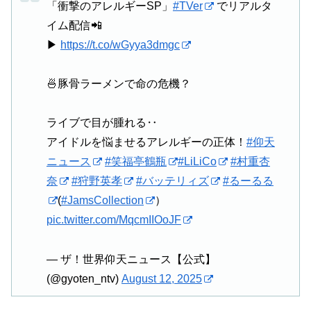
「衝撃のアレルギーSP」
#TVer
でリアルタ
イム配信📲
▶︎
https://t.co/wGyya3dmgc
🍜豚骨ラーメンで命の危機？
ライブで目が腫れる‥
アイドルを悩ませるアレルギーの正体！
#仰天
ニュース
#笑福亭鶴瓶
#LiLiCo
#村重杏
奈
#狩野英孝
#バッテリィズ
#るーるる
(
#JamsCollection
）
pic.twitter.com/MqcmIIOoJF
— ザ！世界仰天ニュース【公式】
(@gyoten_ntv)
August 12, 2025