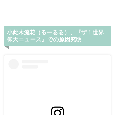
小此木流花（るーるる）、『ザ！世界
仰天ニュース』での原因究明