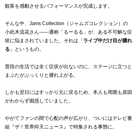
観客を感動させるパフォーマンスが完成します。
そんな中、Jams Collection（ジャムズコレクション）の
小此木流花さん――通称「るーるる」が、ある不可解な症
状に悩まされていました。それは「
ライブ中だけ目が腫れ
る
」というもの。
普段の生活では全く症状が出ないのに、ステージに立つと
まぶたがぷっくりと腫れ上がる。
しかも翌日にはすっかり元に戻るため、本人も周囲も原因
がわからず困惑していました。
やがてファンの間で心配の声が広がり、ついにはテレビ番
組『ザ！世界仰天ニュース』で特集される事態に。